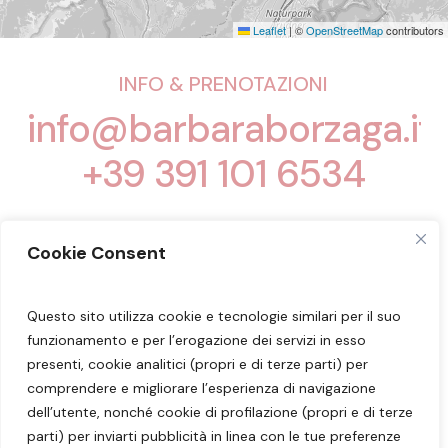
Leaflet
|
©
OpenStreetMap
contributors
INFO & PRENOTAZIONI
info@barbaraborzaga.it
+39 391 101 6534
Cookie Consent
Questo sito utilizza cookie e tecnologie similari per il suo
Seguimi sui miei social:
Facebook
–
Instagram
funzionamento e per l’erogazione dei servizi in esso
–
YouTube
presenti, cookie analitici (propri e di terze parti) per
comprendere e migliorare l’esperienza di navigazione
dell’utente, nonché cookie di profilazione (propri e di terze
Dott.ssa Barbara Borzaga – Nutrizionista
parti) per inviarti pubblicità in linea con le tue preferenze
Merano – Laives –
info@barbaraborzaga.it