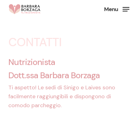
Skip
Menu
to
Close
main
Menu
content
CONTATTI
Nutrizionista
Dott.ssa Barbara Borzaga
Ti aspetto! Le sedi di Sinigo e Laives sono
facilmente raggiungibili e dispongono di
comodo parcheggio.