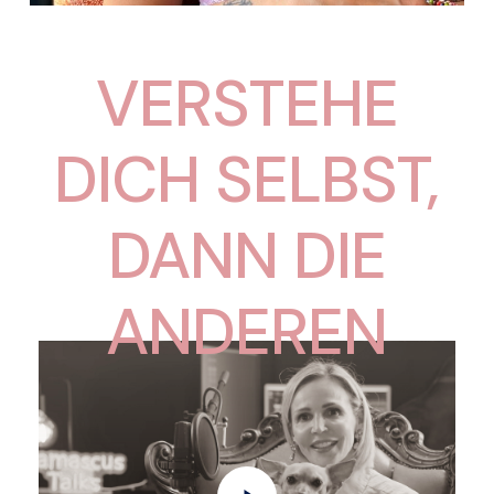
VERSTEHE
DICH
SELBST,
DANN
DIE
ANDEREN
Play
Video