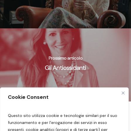
Prossimo articolo
Gli Antiossidanti
Cookie Consent
Questo sito utilizza cookie e tecnologie similari per il suo
Seguimi sui miei social:
Facebook
–
Instagram
funzionamento e per l’erogazione dei servizi in esso
–
YouTube
presenti, cookie analitici (propri e di terze parti) per