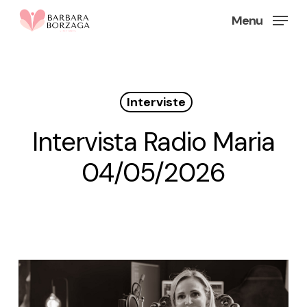
Skip
Menu
to
Close
main
Menu
content
Interviste
Intervista Radio Maria
04/05/2026