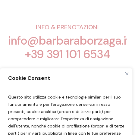
INFO & PRENOTAZIONI
info@barbaraborzaga.it
+39 391 101 6534
Cookie Consent
Questo sito utilizza cookie e tecnologie similari per il suo
Seguimi sui miei social:
Facebook
–
Instagram
funzionamento e per l’erogazione dei servizi in esso
–
YouTube
presenti, cookie analitici (propri e di terze parti) per
comprendere e migliorare l’esperienza di navigazione
dell’utente, nonché cookie di profilazione (propri e di terze
Dott.ssa Barbara Borzaga – Nutrizionista
parti) per inviarti pubblicità in linea con le tue preferenze