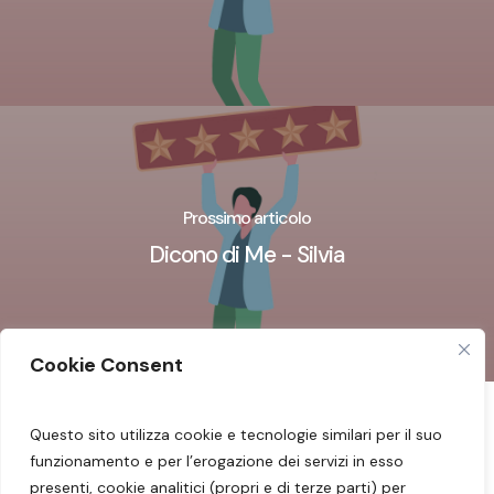
Prossimo articolo
Dicono di Me - Silvia
Cookie Consent
Questo sito utilizza cookie e tecnologie similari per il suo
Seguimi sui miei social:
Facebook
–
Instagram
funzionamento e per l’erogazione dei servizi in esso
–
YouTube
presenti, cookie analitici (propri e di terze parti) per