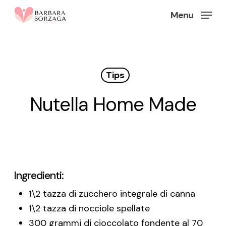
Skip
Menu
to
Close
main
Menu
content
Tips
Nutella Home Made
Ingredienti:
1\2 tazza di zucchero integrale di canna
1\2 tazza di nocciole spellate
300 grammi di cioccolato fondente al 70