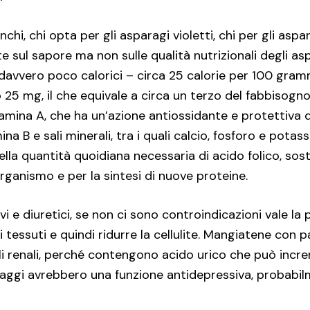
nchi, chi opta per gli asparagi violetti, chi per gli aspar
te sul sapore ma non sulle qualità nutrizionali degli a
davvero poco calorici – circa 25 calorie per 100 gram
 25 mg, il che equivale a circa un terzo del fabbisogno
itamina A, che ha un’azione antiossidante e protettiva 
mina B e sali minerali, tra i quali calcio, fosforo e po
ella quantità quoidiana necessaria di acido folico, so
’organismo e per la sintesi di nuove proteine.
i e diuretici, se non ci sono controindicazioni vale la 
nei tessuti e quindi ridurre la cellulite. Mangiatene con
lcoli renali, perché contengono acido urico che può incre
taggi avrebbero una funzione antidepressiva, probabilm