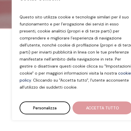
Questo sito utilizza cookie e tecnologie similari per il suo
funzionamento e per l’erogazione dei servizi in esso
presenti, cookie analitici (propri e di terze parti) per
comprendere e migliorare l’esperienza di navigazione
dell’utente, nonché cookie di profilazione (propri e di terz
parti) per inviarti pubblicità in linea con le tue preferenze
Folgen Sie mir auf meinen Social-Media-Ka
manifestate nell’ambito della navigazione in rete. Per
gestire o disattivare questi cookie clicca su "Impostazioni
Dott.ssa Barbara Borzaga – Nutrizionista
cookie" o per maggiori informazioni visita la nostra
cookie
Merano – Laives –
info@barbaraborzaga.it
policy
. Cliccando su "Accetta tutto", l'utente acconsente
all'utilizzo dei suddetti cookie.
P.IVA: 02827380219 –
Impressum
–
Privacy
© Barbara Borzaga | Marketing & Web De
Personalizza
ACCETTA TUTTO