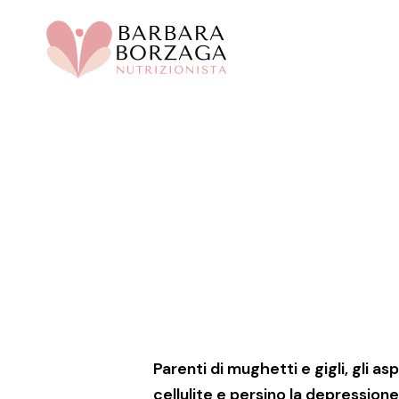
Skip
to
main
content
Parenti di mughetti e gigli, gli a
cellulite e persino la depressione