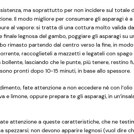
nsistenza, ma soprattutto per non incidere sul totale de
one. Il modo migliore per consumare gli asparagi è a c
pure al vapore: si tratta di una cottura molto valida dal
e finale legnosa del gambo, poggiare gli asparagi su un
bo rimasto partendo dal centro verso la fine, in modo 
orrente, raccoglieteli a mazzetti e legateli con spago 
a bollente, lasciando che le punte, più tenere, restino 
o sono pronti dopo 10-15 minuti, in base allo spessore.
imento, fate attenzione a non eccedere né con l’olio 
va e limone, oppure prepara te gli asparagi, in un’insal
fate attenzione a queste caratteristiche, che ne test
ma spezzarsi; non devono apparire legnosi (vuol dire ch