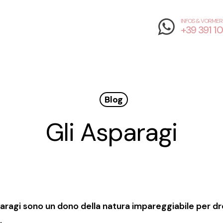
INFOS & VORME
+39 391 1
Blog
Gli Asparagi
sparagi sono un dono della natura impareggiabile per dr
.