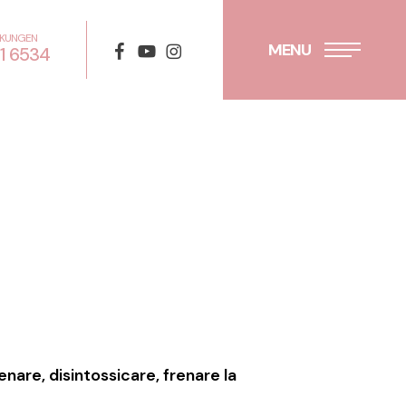
RKUNGEN
facebook
youtube
instagram
MENU
01 6534
enare, disintossicare, frenare la