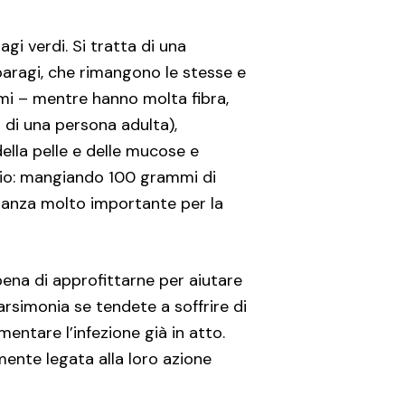
agi verdi. Si tratta di una
sparagi, che rimangono le stesse e
mi – mentre hanno molta fibra,
 di una persona adulta),
della pelle e delle mucose e
tassio: mangiando 100 grammi di
stanza molto importante per la
pena di approfittarne per aiutare
 parsimonia se tendete a soffrire di
mentare l’infezione già in atto.
ente legata alla loro azione