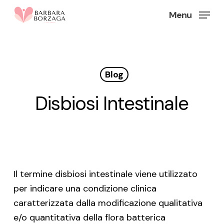
Skip
Menu
to
Close
main
Menu
content
Blog
Disbiosi Intestinale
Il termine disbiosi intestinale viene utilizzato
per indicare una condizione clinica
caratterizzata dalla modificazione qualitativa
e/o quantitativa della flora batterica