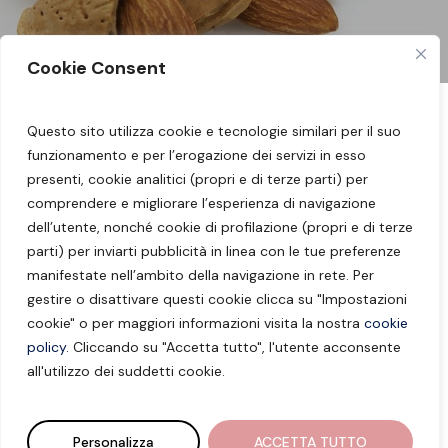
Cookie Consent
Questo sito utilizza cookie e tecnologie similari per il suo
Seguimi sui miei social:
Facebook
–
Instagram
funzionamento e per l’erogazione dei servizi in esso
–
YouTube
presenti, cookie analitici (propri e di terze parti) per
comprendere e migliorare l’esperienza di navigazione
Dott.ssa Barbara Borzaga – Nutrizionista
dell’utente, nonché cookie di profilazione (propri e di terze
parti) per inviarti pubblicità in linea con le tue preferenze
Merano – Laives –
info@barbaraborzaga.it
manifestate nell’ambito della navigazione in rete. Per
gestire o disattivare questi cookie clicca su "Impostazioni
P.IVA: 02827380219 –
Impressum
–
Privacy
cookie" o per maggiori informazioni visita la nostra
cookie
Policy
–
Cookie Policy
–
Impostazioni Cookie
policy
. Cliccando su "Accetta tutto", l'utente acconsente
all'utilizzo dei suddetti cookie.
© Barbara Borzaga | Marketing & Web
Development by
9up Digital
Personalizza
ACCETTA TUTTO