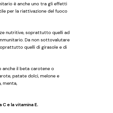
tario è anche uno tra gli effetti
le per la riattivazione del fuoco
nze nutritive, soprattutto quelli ad
 immunitario. Da non sottovalutare
soprattutto quelli di girasole e di
mo anche il beta carotene o
arote, patate dolci, melone e
, menta,
 C e la vitamina E.