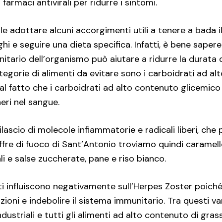
farmaci antivirali per ridurre i sintomi.
 adottare alcuni accorgimenti utili a tenere a bada il 
hi e seguire una dieta specifica. Infatti, è bene sapere
ario dell’organismo può aiutare a ridurre la durata d
categorie di alimenti da evitare sono i carboidrati ad al
 al fatto che i carboidrati ad alto contenuto glicem
eri nel sangue.
 rilascio di molecole infiammatorie e radicali liberi, ch
soffre di fuoco di Sant’Antonio troviamo quindi caramell
i e salse zuccherate, pane e riso bianco.
ti influiscono negativamente sull’Herpes Zoster poiché 
ni e indebolire il sistema immunitario. Tra questi vann
ustriali e tutti gli alimenti ad alto contenuto di gras