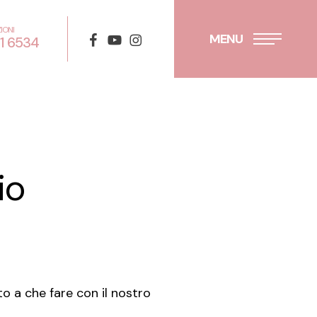
IONI
facebook
youtube
instagram
MENU
01 6534
io
to a che fare con il nostro