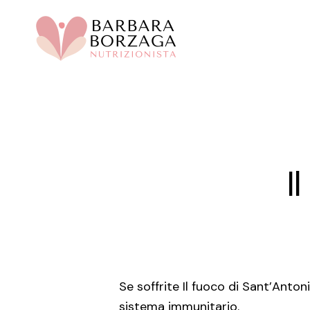
Skip
to
main
content
I
Se soffrite Il fuoco di Sant’Anto
sistema immunitario.