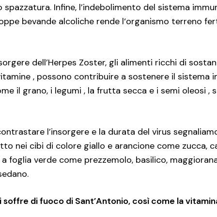
 spazzatura. Infine, l’indebolimento del sistema immuni
oppe bevande alcoliche rende l‘organismo terreno ferti
sorgere dell’Herpes Zoster, gli alimenti ricchi di sosta
 vitamine , possono contribuire a sostenere il sistema
me il grano, i legumi , la frutta secca e i semi oleosi , 
 a contrastare l’insorgere e la durata del virus segnalia
o nei cibi di colore giallo e arancione come zucca, c
 a foglia verde come prezzemolo, basilico, maggiorana
 sedano.
i soffre di fuoco di Sant’Antonio, così come la vitamina