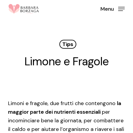
Skip
Menu
to
Close
main
Menu
content
Tips
Limone e Fragole
Limoni e fragole, due frutti che contengono
la
maggior parte dei nutrienti essenziali
per
incominciare bene la giornata, per combattere
il caldo e per aiutare l’organismo a riavere i sali