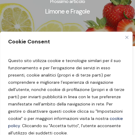
Prossimo articolo
Limone e Fragole
Cookie Consent
Questo sito utilizza cookie e tecnologie similari per il suo
Seguimi sui miei social:
Facebook
–
Instagram
funzionamento e per l’erogazione dei servizi in esso
–
YouTube
presenti, cookie analitici (propri e di terze parti) per
comprendere e migliorare l’esperienza di navigazione
Dott.ssa Barbara Borzaga – Nutrizionista
dell’utente, nonché cookie di profilazione (propri e di terze
parti) per inviarti pubblicità in linea con le tue preferenze
Merano – Laives –
info@barbaraborzaga.it
manifestate nell’ambito della navigazione in rete. Per
gestire o disattivare questi cookie clicca su "Impostazioni
P.IVA: 02827380219 –
Impressum
–
Privacy
cookie" o per maggiori informazioni visita la nostra
cookie
Policy
–
Cookie Policy
–
Impostazioni Cookie
policy
. Cliccando su "Accetta tutto", l'utente acconsente
all'utilizzo dei suddetti cookie.