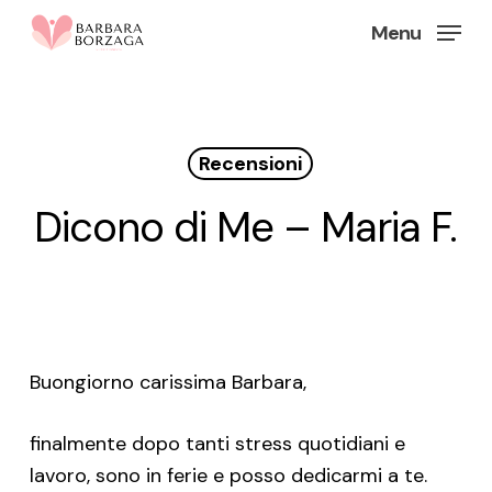
Skip
Menu
to
Close
main
Menu
content
Recensioni
Dicono di Me – Maria F.
Buongiorno carissima Barbara,
finalmente dopo tanti stress quotidiani e
lavoro, sono in ferie e posso dedicarmi a te.