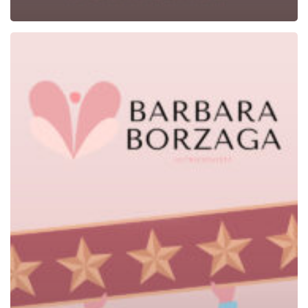
Dicono
di
Me
–
Monica