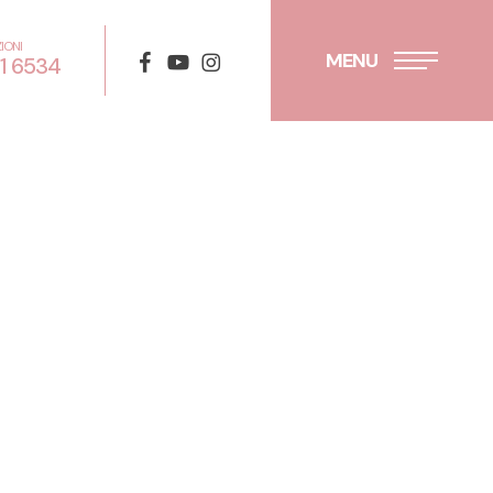
IONI
facebook
youtube
instagram
MENU
01 6534