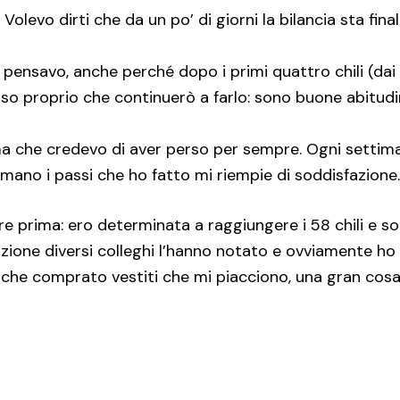
 Volevo dirti che da un po’ di giorni la bilancia sta fin
pensavo, anche perché dopo i primi quattro chili (dai 66
so proprio che continuerò a farlo: sono buone abitudin
ma che credevo di aver perso per sempre. Ogni settim
mano i passi che ho fatto mi riempie di soddisfazione.
e prima: ero determinata a raggiungere i 58 chili e so
edazione diversi colleghi l’hanno notato e ovviamente 
anche comprato vestiti che mi piacciono, una gran cos