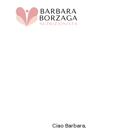
Skip
to
main
content
Ciao Barbara,