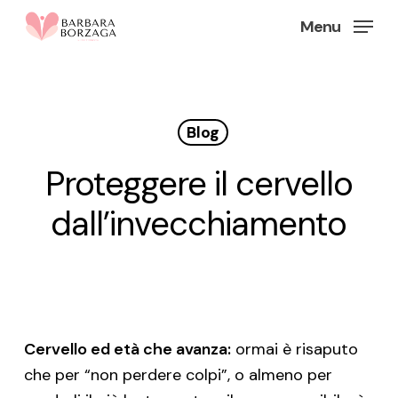
Skip
Menu
to
Close
main
Menu
content
Blog
Proteggere il cervello
dall’invecchiamento
Cervello ed età che avanza:
ormai è risaputo
che per “non perdere colpi”, o almeno per