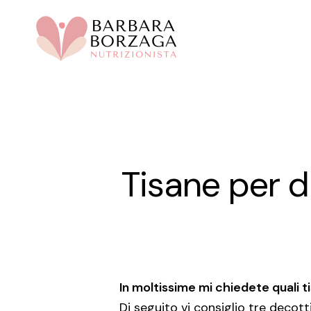
Skip
to
main
content
Tisane per d
In moltissime mi chiedete quali ti
Di seguito vi consiglio tre deco