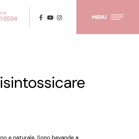
IONI
facebook
youtube
instagram
MENU
01 6534
isintossicare
sano e naturale. Sono bevande a