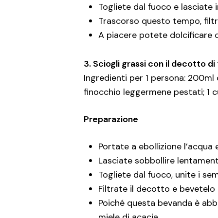
Togliete dal fuoco e lasciate 
Trascorso questo tempo, filtr
A piacere potete dolcificare c
3. Sciogli grassi con il decotto d
Ingredienti per 1 persona: 200ml d
finocchio leggermene pestati; 1 c
Preparazione
Portate a ebollizione l’acqua 
Lasciate sobbollire lentament
Togliete dal fuoco, unite i semi
Filtrate il decotto e bevete
Poiché questa bevanda è abba
miele di acacia.