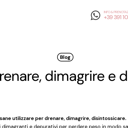
INFO & PRENOTAZ
+39 391 1
Blog
renare, dimagrire e d
sane utilizzare per drenare, dimagrire, disintossicare.
tti dimagranti e depurativi per perdere peso in modo 