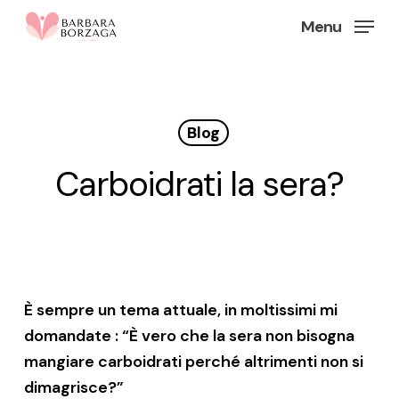
Skip
Menu
to
Close
main
Menu
content
Blog
Carboidrati la sera?
È sempre un tema attuale, in moltissimi mi
domandate : “È vero che la sera non bisogna
mangiare carboidrati perché altrimenti non si
dimagrisce?”