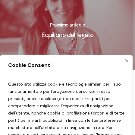
Prossimo articolo
Equilibrio del fegato
Cookie Consent
Questo sito utilizza cookie e tecnologie similari per il suo
Seguimi sui miei social:
Facebook
–
Instagram
funzionamento e per l’erogazione dei servizi in esso
–
YouTube
presenti, cookie analitici (propri e di terze parti) per
comprendere e migliorare l’esperienza di navigazione
Dott.ssa Barbara Borzaga – Nutrizionista
dell’utente, nonché cookie di profilazione (propri e di terze
parti) per inviarti pubblicità in linea con le tue preferenze
Merano – Laives –
info@barbaraborzaga.it
manifestate nell’ambito della navigazione in rete. Per
gestire o disattivare questi cookie clicca su "Impostazioni