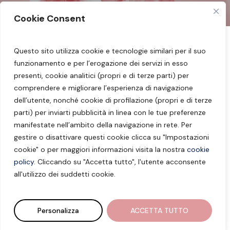
Cookie Consent
Questo sito utilizza cookie e tecnologie similari per il suo
Seguimi sui miei social:
Facebook
–
Instagram
funzionamento e per l’erogazione dei servizi in esso
–
YouTube
presenti, cookie analitici (propri e di terze parti) per
comprendere e migliorare l’esperienza di navigazione
Dott.ssa Barbara Borzaga – Nutrizionista
dell’utente, nonché cookie di profilazione (propri e di terze
parti) per inviarti pubblicità in linea con le tue preferenze
Merano – Laives –
info@barbaraborzaga.it
manifestate nell’ambito della navigazione in rete. Per
gestire o disattivare questi cookie clicca su "Impostazioni
P.IVA: 02827380219 –
Impressum
–
Privacy
cookie" o per maggiori informazioni visita la nostra
cookie
Policy
–
Cookie Policy
–
Impostazioni Cookie
policy
. Cliccando su "Accetta tutto", l'utente acconsente
all'utilizzo dei suddetti cookie.
© Barbara Borzaga | Marketing & Web
Development by
9up Digital
Personalizza
ACCETTA TUTTO