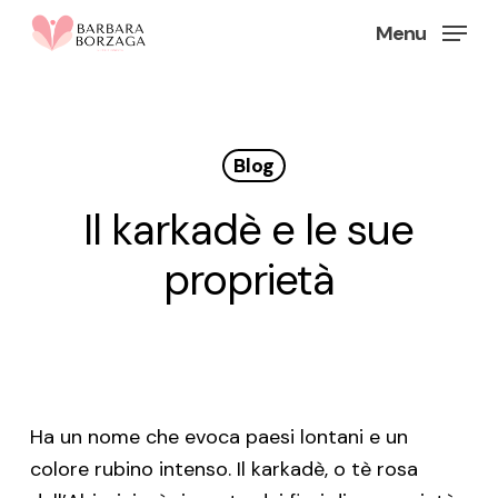
Skip
Menu
to
Close
main
Menu
content
Blog
Il karkadè e le sue
proprietà
Ha un nome che evoca paesi lontani e un
colore rubino intenso. Il karkadè, o tè rosa