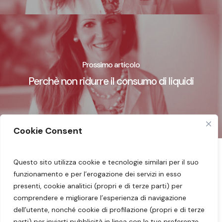
Prossimo articolo
Perchè non ridurre il consumo di liquidi
Cookie Consent
Questo sito utilizza cookie e tecnologie similari per il suo
Seguimi sui miei social:
Facebook
–
Instagram
funzionamento e per l’erogazione dei servizi in esso
–
YouTube
presenti, cookie analitici (propri e di terze parti) per
comprendere e migliorare l’esperienza di navigazione
Dott.ssa Barbara Borzaga – Nutrizionista
dell’utente, nonché cookie di profilazione (propri e di terze
parti) per inviarti pubblicità in linea con le tue preferenze